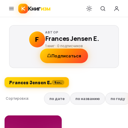
Книг
изм
АВТОР
Frances Jensen E.
F
1 книг ·
0
подписчиков
Подписаться
Frances Jensen E.
1 кн.
Сортировка:
по дате
по названию
по году