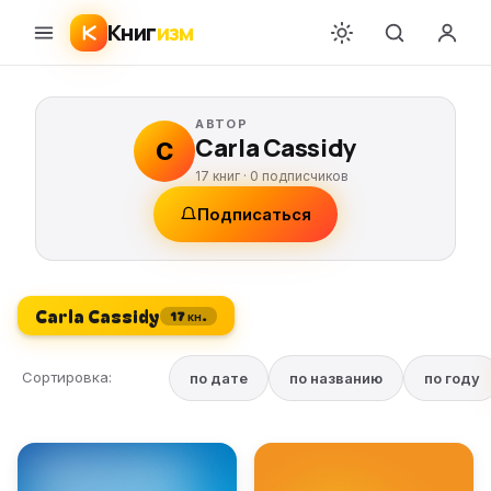
Книг
изм
АВТОР
Carla Cassidy
C
17 книг ·
0
подписчиков
Подписаться
Carla Cassidy
17 кн.
Сортировка:
по дате
по названию
по году