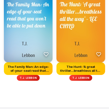
The Family Man: An edge-
The Hunt: ‘A great
of-your-seat read that
thriller...breathless all the
you...
w...
T.J. LEBBON
T.J. LEBBON