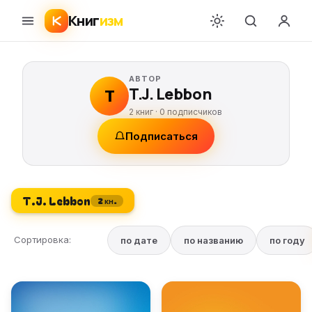
Книг
изм
АВТОР
T.J. Lebbon
T
2 книг ·
0
подписчиков
Подписаться
T.J. Lebbon
2 кн.
Сортировка:
по дате
по названию
по году