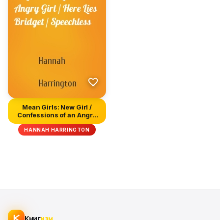
Mean Girls: New Girl /
Confessions of an Angry
Gir...
HANNAH HARRINGTON
Книг
изм