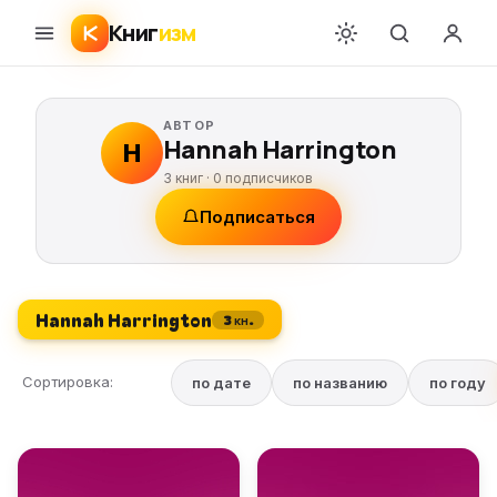
Книг
изм
АВТОР
Hannah Harrington
H
3 книг ·
0
подписчиков
Подписаться
Hannah Harrington
3 кн.
Сортировка:
по дате
по названию
по году