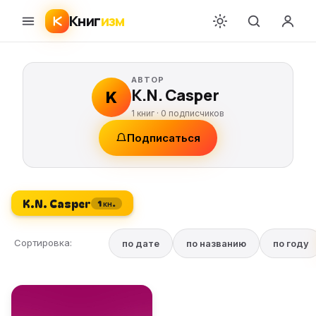
Книг
изм
АВТОР
K.N. Casper
K
1 книг ·
0
подписчиков
Подписаться
K.N. Casper
1 кн.
Сортировка:
по дате
по названию
по году