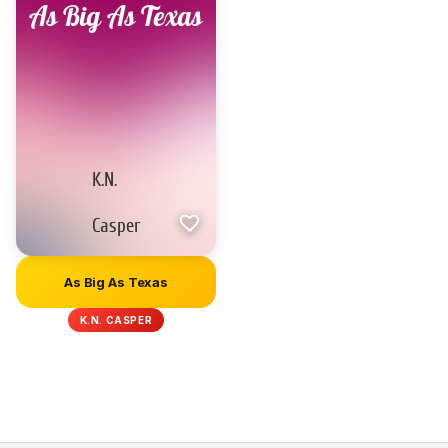
As Big As Texas
K.N. CASPER