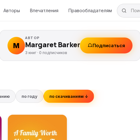
Авторы
Впечатления
Правообладателям
АВТОР
Margaret Barker
M
Подписаться
3 книг ·
0
подписчиков
ванию
по году
по скачиваниям ↓