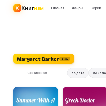
Книг
изм
Главная
Жанры
Серии
Margaret Barker
3 кн.
Сортировка:
по дате
по наз