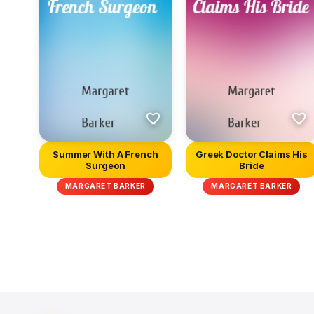
Summer With A French
Greek Doctor Claims His
Surgeon
Bride
MARGARET BARKER
MARGARET BARKER