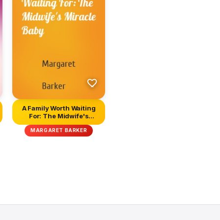
A Family Worth Waiting
For: The Midwife's
Miracle...
MARGARET BARKER