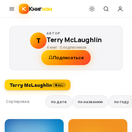
Книг
изм
АВТОР
Terry McLaughlin
T
4 книг ·
0
подписчиков
Подписаться
Terry McLaughlin
4 кн.
Сортировка:
по дате
по названию
по году