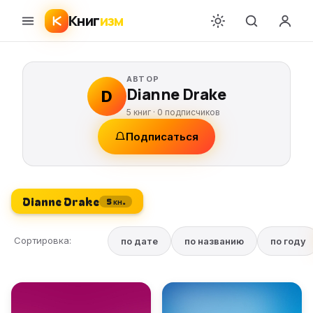
Книг
изм
АВТОР
Dianne Drake
D
5 книг ·
0
подписчиков
Подписаться
Dianne Drake
5 кн.
Сортировка:
по дате
по названию
по году