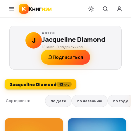
Книг
изм
АВТОР
Jacqueline Diamond
J
13 книг ·
0
подписчиков
Подписаться
Jacqueline Diamond
13 кн.
Сортировка:
по дате
по названию
по году