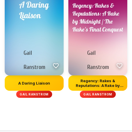
Regency: Rakes &
A Daring Liaison
Reputations: A Rake by
Midnight /...
GAIL RANSTROM
GAIL RANSTROM