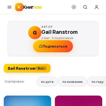
Книг
изм
АВТОР
Gail Ranstrom
G
2 книг ·
0
подписчиков
Подписаться
Gail Ranstrom
2 кн.
Сортировка:
по дате
по названию
по году