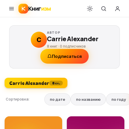
Книг
изм
АВТОР
Carrie Alexander
C
8 книг ·
0
подписчиков
Подписаться
Carrie Alexander
8 кн.
Сортировка:
по дате
по названию
по году