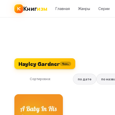
Книг
изм
Главная
Жанры
Серии
Hayley Gardner
1 кн.
Сортировка:
по дате
по наз