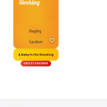
A Baby In His Stocking
HAYLEY GARDNER