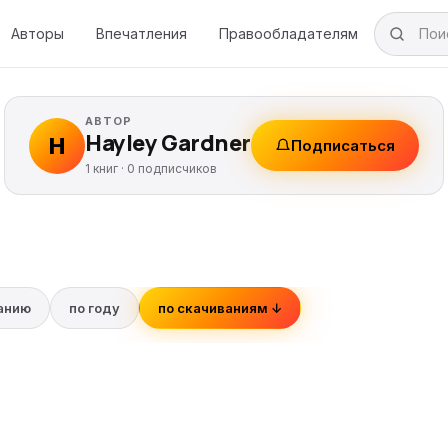
Авторы
Впечатления
Правообладателям
АВТОР
Hayley Gardner
H
Подписаться
1 книг ·
0
подписчиков
ванию
по году
по скачиваниям ↓