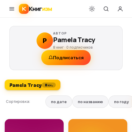
Книг
изм
АВТОР
Pamela Tracy
P
8 книг ·
0
подписчиков
Подписаться
Pamela Tracy
8 кн.
Сортировка:
по дате
по названию
по году