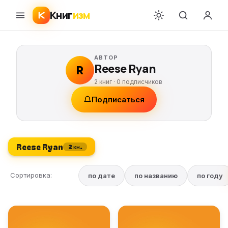
Книг
изм
АВТОР
Reese Ryan
R
2 книг ·
0
подписчиков
Подписаться
Reese Ryan
2 кн.
Сортировка:
по дате
по названию
по году