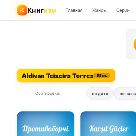
Книг
изм
Главная
Жанры
Серии
Aldivan Teixeira Torres
58 кн.
Сортировка:
по дате
по наз