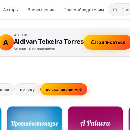
Авторы
Впечатления
Правообладателям
АВТОР
Aldivan Teixeira Torres
A
Подписаться
58 книг ·
0
подписчиков
ванию
по году
по скачиваниям ↓