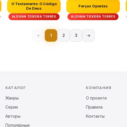
O Testamento: O Código
Forças Opostas
De Deus
ALDIVAN TEIXEIRA TORRES
ALDIVAN TEIXEIRA TORRES
←
1
2
3
→
КАТАЛОГ
КОМПАНИЯ
Жанры
О проекте
Серии
Правила
Авторы
Контакты
Популярные