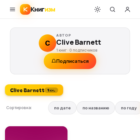
Книг
изм
АВТОР
Clive Barnett
C
1 книг ·
0
подписчиков
Подписаться
Clive Barnett
1 кн.
Сортировка:
по дате
по названию
по году