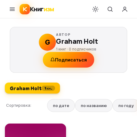
Книг
изм
АВТОР
Graham Holt
G
1 книг ·
0
подписчиков
Подписаться
Graham Holt
1 кн.
Сортировка:
по дате
по названию
по году