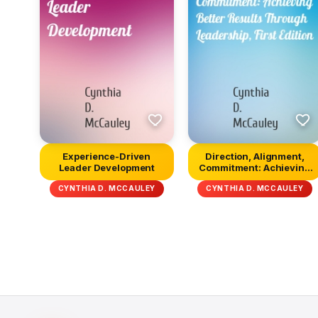
Experience-Driven
Direction, Alignment,
Leader Development
Commitment: Achieving
Better...
CYNTHIA D. MCCAULEY
CYNTHIA D. MCCAULEY