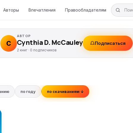
Авторы
Впечатления
Правообладателям
АВТОР
Cynthia D. McCauley
C
Подписаться
2 книг ·
0
подписчиков
ванию
по году
по скачиваниям ↓