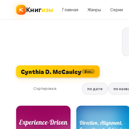
Книг
изм
Главная
Жанры
Серии
Cynthia D. McCauley
2 кн.
Сортировка:
по дате
по наз