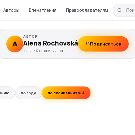
Авторы
Впечатления
Правообладателям
АВТОР
Alena Rochovská
A
Подписаться
1 книг ·
0
подписчиков
ванию
по году
по скачиваниям ↓