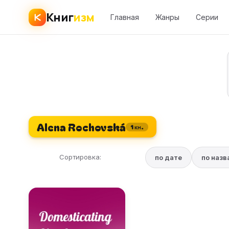
Книг
изм
Главная
Жанры
Серии
Alena Rochovská
1 кн.
Сортировка:
по дате
по наз