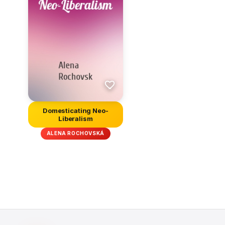
Domesticating Neo-
Liberalism
ALENA ROCHOVSKÁ