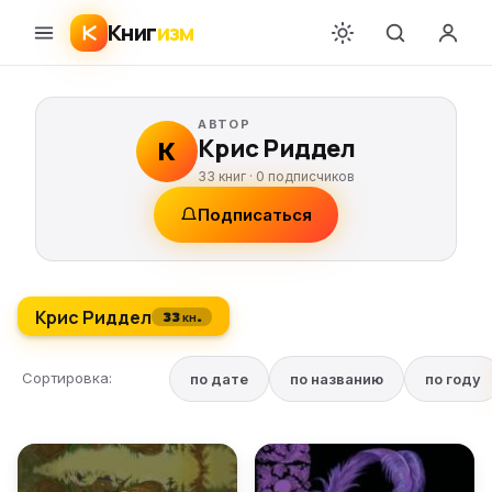
Книг
изм
АВТОР
Крис Риддел
К
33 книг ·
0
подписчиков
Подписаться
Крис Риддел
33 кн.
Сортировка:
по дате
по названию
по году