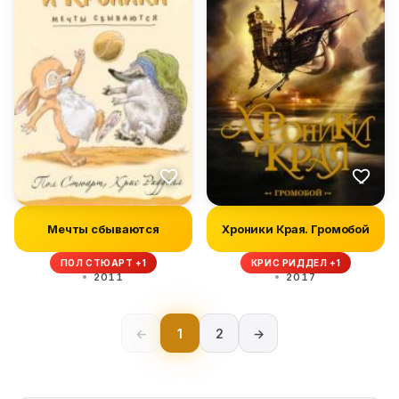
Мечты сбываются
Хроники Края. Громобой
ПОЛ СТЮАРТ +1
КРИС РИДДЕЛ +1
2011
2017
←
1
2
→