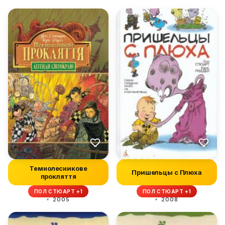
Темнолесникове
Пришельцы с Плюха
прокляття
ПОЛ СТЮАРТ +1
ПОЛ СТЮАРТ +1
2005
2008