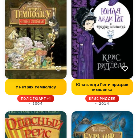
Юная леди Гот и призрак
У нетрях темнолісу
мышонка
ПОЛ СТЮАРТ +1
КРИС РИДДЕЛ
2004
2014