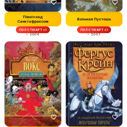
Північ над
Вольная Пустошь
Санктафраксом
ПОЛ СТЮАРТ +1
ПОЛ СТЮАРТ +1
2004
2007