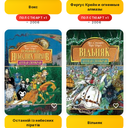
Фергус Крейн и огненные
Вокс
алмазы
ПОЛ СТЮАРТ +1
ПОЛ СТЮАРТ +1
2006
2006
Останній із небесних
Вільняк
піратів