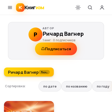
Книг
изм
АВТОР
Ричард Вагнер
Р
1 книг ·
0
подписчиков
Подписаться
Ричард Вагнер
1 кн.
Сортировка:
по дате
по названию
по году