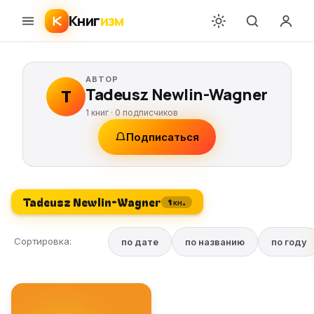
Книг
изм
АВТОР
Tadeusz Newlin-Wagner
T
1 книг ·
0
подписчиков
Подписаться
Tadeusz Newlin-Wagner
1 кн.
Сортировка:
по дате
по названию
по году