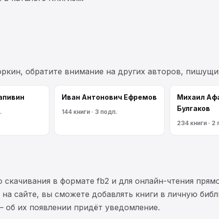
оркин, обратите внимание на других авторов, пишущи
апивин
Иван Антонович Ефремов
Михаил Аф
Булгаков
.
144 книги · 3 подп.
234 книги · 2
 скачивания в формате fb2 и для онлайн-чтения прямо
на сайте, вы сможете добавлять книги в личную библ
— об их появлении придёт уведомление.