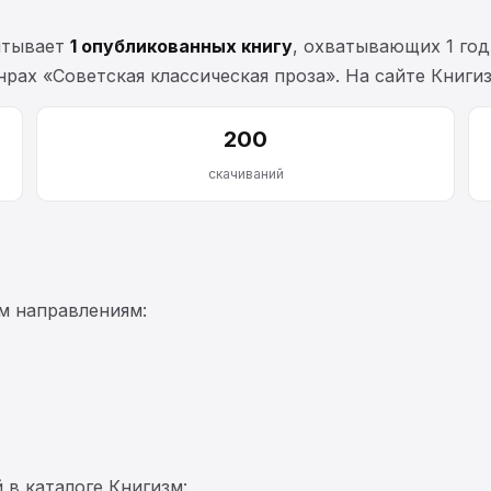
итывает
1 опубликованных книгу
, охватывающих 1 го
рах «Советская классическая проза». На сайте Книги
200
скачиваний
м направлениям:
 в каталоге Книгизм: