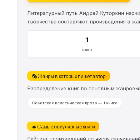
Литературный путь Андрей Куторкин насч
творчества составляют произведения в жан
1
книга
🎭 Жанры в которых пишет автор
Распределение книг по основным жанровы
Советская классическая проза — 1 книга
🔥 Самые популярные книги
Рейтинг произведений по числу скачиваний