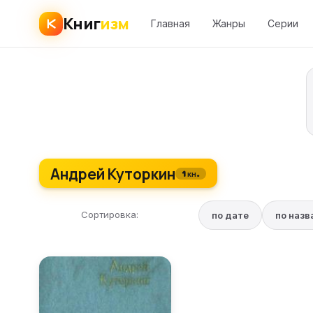
Книг
изм
Главная
Жанры
Серии
Андрей Куторкин
1 кн.
Сортировка:
по дате
по наз