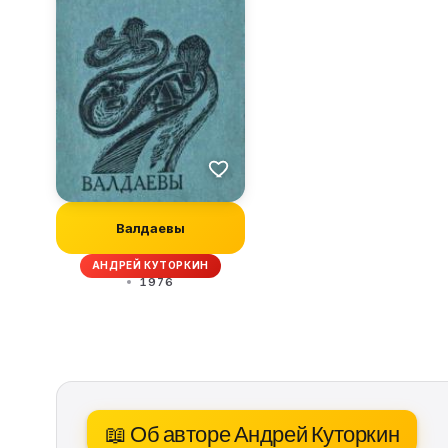
Валдаевы
АНДРЕЙ КУТОРКИН
1976
📖 Об авторе Андрей Куторкин