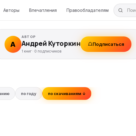
Авторы
Впечатления
Правообладателям
АВТОР
Андрей Куторкин
А
Подписаться
1 книг ·
0
подписчиков
ванию
по году
по скачиваниям ↓