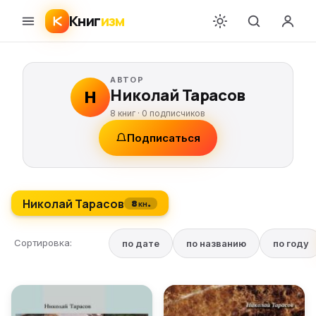
Книг
изм
АВТОР
Николай Тарасов
Н
8 книг ·
0
подписчиков
Подписаться
Николай Тарасов
8 кн.
Сортировка:
по дате
по названию
по году