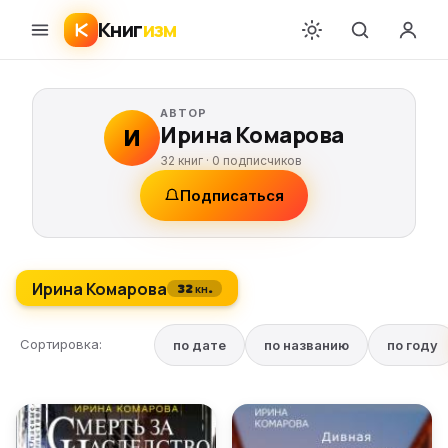
Книг
изм
АВТОР
Ирина Комарова
И
32 книг ·
0
подписчиков
Подписаться
Ирина Комарова
32 кн.
Сортировка:
по дате
по названию
по году