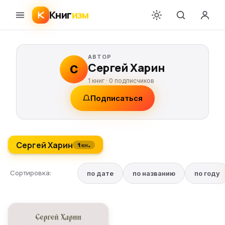
Книг
изм
АВТОР
Сергей Харин
С
1 книг ·
0
подписчиков
Подписаться
Сергей Харин
1 кн.
Сортировка:
по дате
по названию
по году