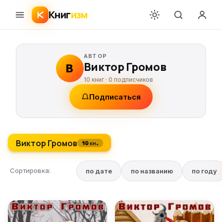
Книг
изм
АВТОР
Виктор Громов
В
10 книг ·
0
подписчиков
Подписаться
Виктор Громов
10 кн.
Сортировка:
по дате
по названию
по году