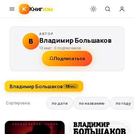
Книг
изм
АВТОР
Владимир Большаков
В
13 книг ·
0
подписчиков
Подписаться
Владимир Большаков
13 кн.
Сортировка:
по дате
по названию
по году