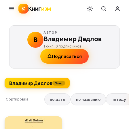
Книг
изм
АВТОР
Владимир Дедлов
В
1 книг ·
0
подписчиков
Подписаться
Владимир Дедлов
1 кн.
Сортировка:
по дате
по названию
по году