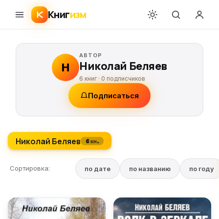
Книг
изм
АВТОР
Николай Беляев
Н
6 книг ·
0
подписчиков
Подписаться
Николай Беляев
6 кн.
Сортировка:
по дате
по названию
по году