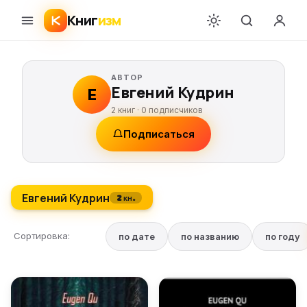
Книг
изм
АВТОР
Евгений Кудрин
Е
2 книг ·
0
подписчиков
Подписаться
Евгений Кудрин
2 кн.
Сортировка:
по дате
по названию
по году