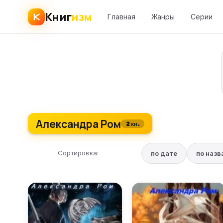
Книг
изм
Главная
Жанры
Серии
Александра Ром
2 кн.
Сортировка:
по дате
по наз