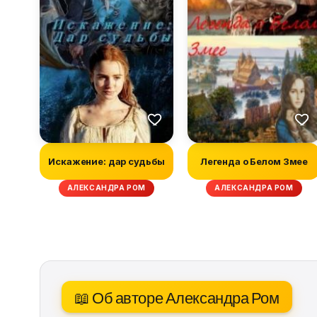
Искажение: дар судьбы
Легенда о Белом Змее
АЛЕКСАНДРА РОМ
АЛЕКСАНДРА РОМ
📖 Об авторе Александра Ром