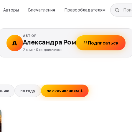
Авторы
Впечатления
Правообладателям
АВТОР
Александра Ром
А
Подписаться
2 книг ·
0
подписчиков
ванию
по году
по скачиваниям ↓