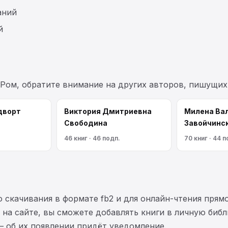
аний
й
 Ром, обратите внимание на других авторов, пишущих
дворт
Виктория Дмитриевна
Милена Ва
Свободина
Завойчинс
46 книг · 46 подп.
70 книг · 44 п
 скачивания в формате fb2 и для онлайн-чтения прямо
на сайте, вы сможете добавлять книги в личную библ
— об их появлении придёт уведомление.