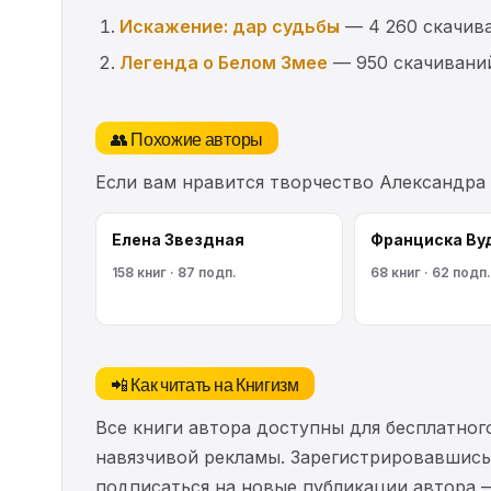
Искажение: дар судьбы
— 4 260 скачив
Легенда о Белом Змее
— 950 скачивани
👥 Похожие авторы
Если вам нравится творчество Александра
Елена Звездная
Франциска Ву
158 книг · 87 подп.
68 книг · 62 подп.
📲 Как читать на Книгизм
Все книги автора доступны для бесплатного
навязчивой рекламы. Зарегистрировавшись 
подписаться на новые публикации автора 