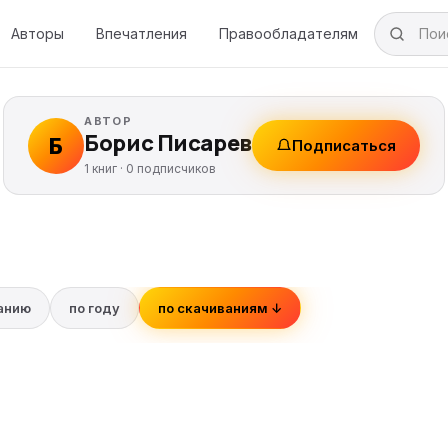
Авторы
Впечатления
Правообладателям
АВТОР
Борис Писарев
Б
Подписаться
1 книг ·
0
подписчиков
ванию
по году
по скачиваниям ↓