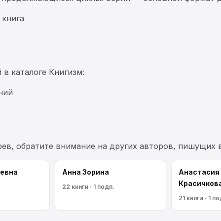
 книга
 в каталоге Книгизм:
ний
рев, обратите внимание на других авторов, пишущих 
евна
Анна Зорина
Анастасия
Красичков
22 книги · 1 подп.
21 книга · 1 по