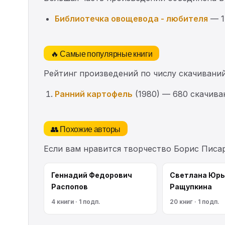
Библиотечка овощевода - любителя
— 1
🔥 Самые популярные книги
Рейтинг произведений по числу скачиваний
Ранний картофель
(1980) — 680 скачива
👥 Похожие авторы
Если вам нравится творчество Борис Писа
Геннадий Федорович
Светлана Юрь
Распопов
Ращупкина
4 книги · 1 подп.
20 книг · 1 подп.