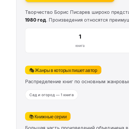
Творчество Борис Писарев широко предста
1980 год
. Произведения относятся преиму
1
книга
🎭 Жанры в которых пишет автор
Распределение книг по основным жанровы
Сад и огород — 1 книга
📚 Книжные серии
Большая часть произведений объединена в