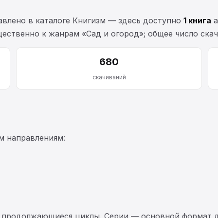
влено в каталоге Книгизм — здесь доступно
1 книга
а
щественно к жанрам «Сад и огород»; общее число ска
680
скачиваний
м направлениям:
 продолжающиеся циклы. Серии — основной формат д