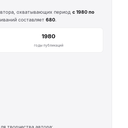
втора, охватывающих период
с 1980 по
чиваний составляет
680
.
1980
годы публикаций
ля творчества автора: