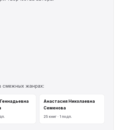
в смежных жанрах:
 Геннадьевна
Анастасия Николаевна
а
Семенова
дп.
25 книг · 1 подп.