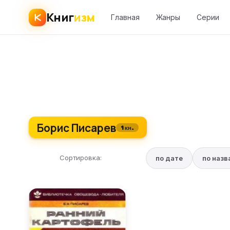
Книг
изм
Главная
Жанры
Серии
Борис Писарев
1 кн.
Сортировка:
по дате
по наз