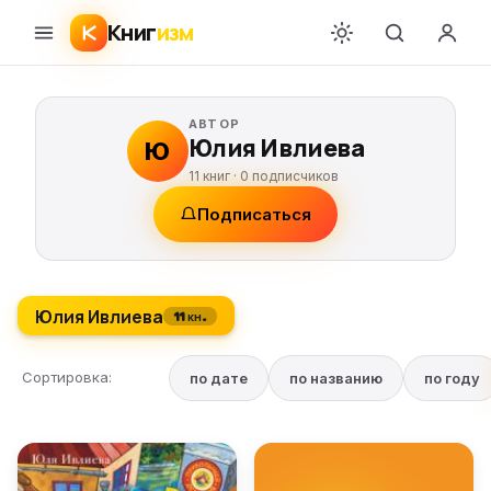
Книг
изм
АВТОР
Юлия Ивлиева
Ю
11 книг ·
0
подписчиков
Подписаться
Юлия Ивлиева
11 кн.
Сортировка:
по дате
по названию
по году