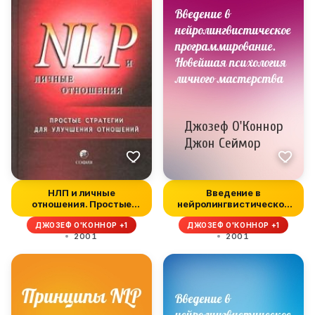
НЛП и личные
Введение в
отношения. Простые
нейролингвистическое
стратегии для улуч...
программирование....
ДЖОЗЕФ О'КОННОР +1
ДЖОЗЕФ О'КОННОР +1
2001
2001