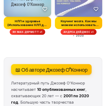
НЛП и здоровье
Коучинг мозга. Как мы
(Использование НЛП для
можем использовать
улучшения зд...
знания о...
ЯН МАК-ДЕРМОТТ +1
АНДРЕА ДЕЙДЖЕС +1
2020
📖 Об авторе Джозеф О'Коннор
Литературный путь Джозеф О'Коннор
насчитывает
10 опубликованных книг
,
охватывающих 20 лет — с
2001 по 2020
год
. Большую часть творчества