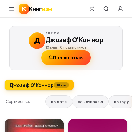
Книг
изм
АВТОР
Джозеф О'Коннор
Д
10 книг ·
0
подписчиков
Подписаться
Джозеф О'Коннор
10 кн.
Сортировка:
по дате
по названию
по году