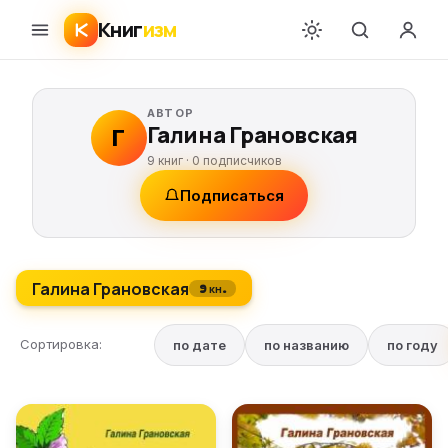
Книг
изм
АВТОР
Галина Грановская
Г
9 книг ·
0
подписчиков
Подписаться
Галина Грановская
9 кн.
Сортировка:
по дате
по названию
по году