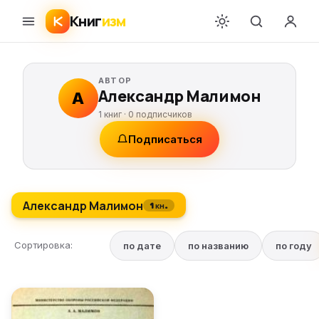
Книг
изм
АВТОР
Александр Малимон
А
1 книг ·
0
подписчиков
Подписаться
Александр Малимон
1 кн.
Сортировка:
по дате
по названию
по году