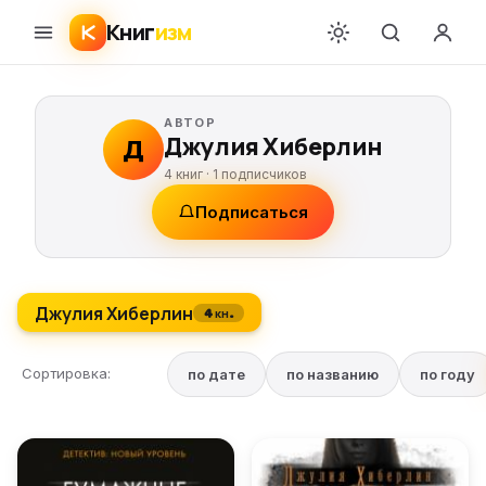
Книг
изм
АВТОР
Джулия Хиберлин
Д
4 книг ·
1
подписчиков
Подписаться
Джулия Хиберлин
4 кн.
Сортировка:
по дате
по названию
по году