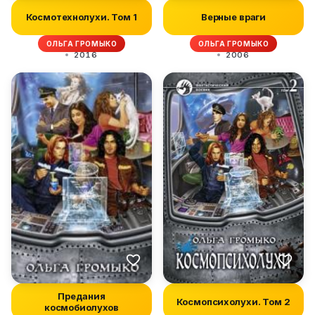
Космотехнолухи. Том 1
Верные враги
ОЛЬГА ГРОМЫКО
ОЛЬГА ГРОМЫКО
2016
2006
Предания
Космопсихолухи. Том 2
космобиолухов