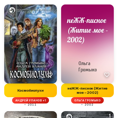
неЖЖ-писное (Житие
Космобиолухи
мое – 2002)
АНДРЕЙ УЛАНОВ +1
ОЛЬГА ГРОМЫКО
2011
2002