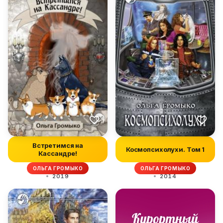
Встретимся на
Космопсихолухи. Том 1
Кассандре!
ОЛЬГА ГРОМЫКО
ОЛЬГА ГРОМЫКО
2019
2014