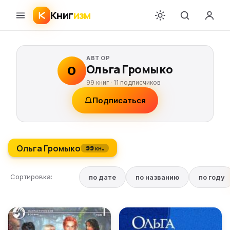
Книг
изм
АВТОР
Ольга Громыко
О
99 книг ·
11
подписчиков
Подписаться
Ольга Громыко
99 кн.
Сортировка:
по дате
по названию
по году