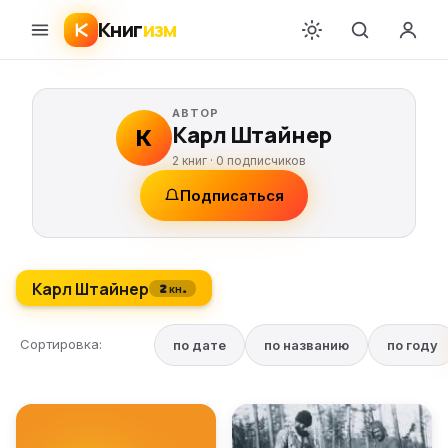
Книг
изм
АВТОР
Карл Штайнер
К
2 книг ·
0
подписчиков
Подписаться
Карл Штайнер
2 кн.
Сортировка:
по дате
по названию
по году