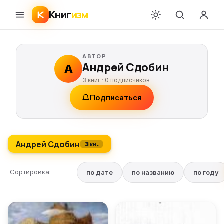
Книг
изм
АВТОР
Андрей Сдобин
А
3 книг ·
0
подписчиков
Подписаться
Андрей Сдобин
3 кн.
Сортировка:
по дате
по названию
по году