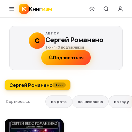
Книг
изм
АВТОР
Сергей Романено
С
1 книг ·
0
подписчиков
Подписаться
Сергей Романено
1 кн.
Сортировка:
по дате
по названию
по году