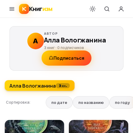
Книг
изм
АВТОР
Алла Вологжанина
А
3 книг ·
0
подписчиков
Подписаться
Алла Вологжанина
3 кн.
Сортировка:
по дате
по названию
по году