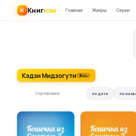
Книг
изм
Главная
Жанры
Серии
Кэдзи Мидзогути
2 кн.
Сортировка:
по дате
по наз