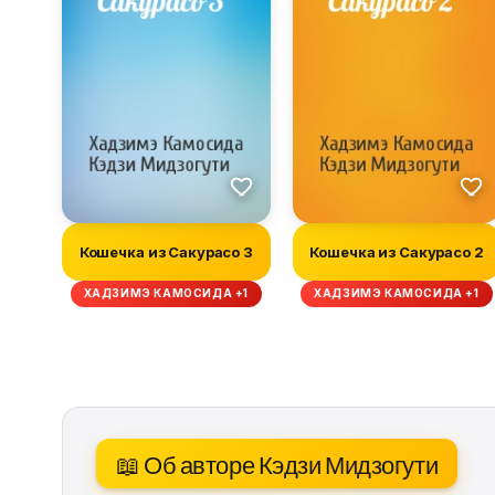
Кошечка из Сакурасо 3
Кошечка из Сакурасо 2
ХАДЗИМЭ КАМОСИДА +1
ХАДЗИМЭ КАМОСИДА +1
📖 Об авторе Кэдзи Мидзогути