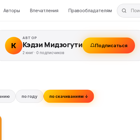
Авторы
Впечатления
Правообладателям
АВТОР
Кэдзи Мидзогути
К
Подписаться
2 книг ·
0
подписчиков
ванию
по году
по скачиваниям ↓