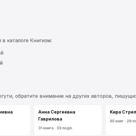
 в каталоге Книгизм:
ий
й
огути, обратите внимание на других авторов, пишущи
иевна
Анна Сергеевна
Kирa Cтрe
Гаврилова
65 книг · 28 п
31 книга · 33 подп.