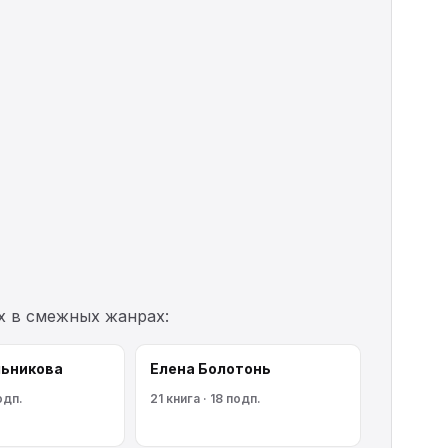
х в смежных жанрах:
льникoва
Елена Болотонь
одп.
21 книга · 18 подп.