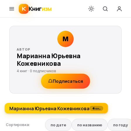
Книг
изм
М
АВТОР
Марианна Юрьевна
Кожевникова
4 книг ·
0
подписчиков
Подписаться
Марианна Юрьевна Кожевникова
4 кн.
Сортировка:
по дате
по названию
по году