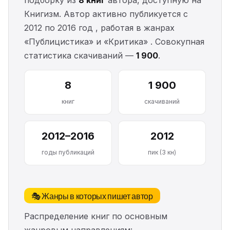
подборку из
8 книг
автора, доступную на
Книгизм. Автор активно публикуется с
2012 по 2016 год , работая в жанрах
«Публицистика» и «Критика» . Совокупная
статистика скачиваний —
1 900
.
8
1 900
книг
скачиваний
2012–2016
2012
годы публикаций
пик (3 кн)
🎭 Жанры в которых пишет автор
Распределение книг по основным