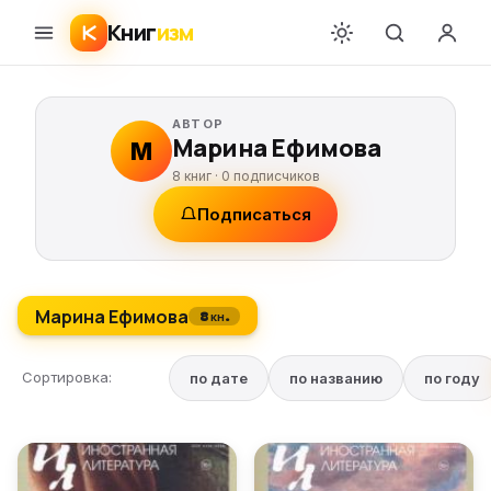
Книг
изм
АВТОР
Марина Ефимова
М
8 книг ·
0
подписчиков
Подписаться
Марина Ефимова
8 кн.
Сортировка:
по дате
по названию
по году