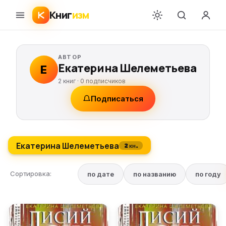
Книг
изм
АВТОР
Екатерина Шелеметьева
Е
2 книг ·
0
подписчиков
Подписаться
Екатерина Шелеметьева
2 кн.
Сортировка:
по дате
по названию
по году