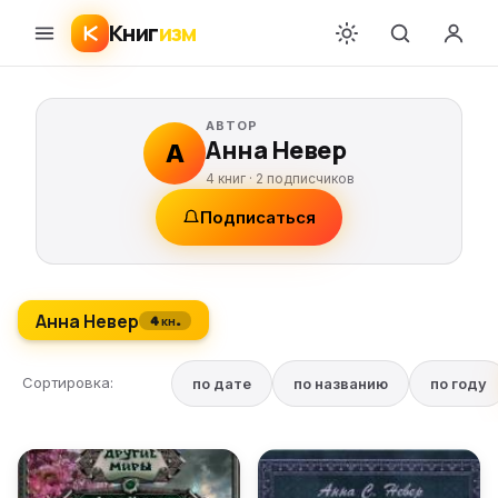
Книг
изм
АВТОР
Анна Невер
А
4 книг ·
2
подписчиков
Подписаться
Анна Невер
4 кн.
Сортировка:
по дате
по названию
по году