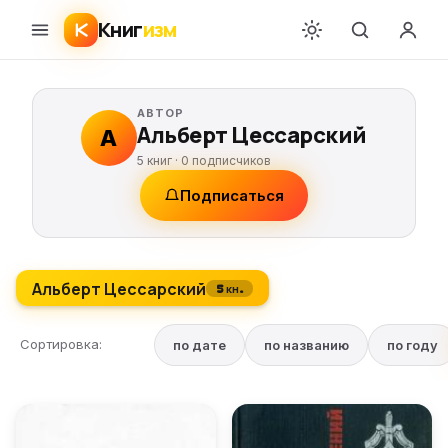
Книг
изм
АВТОР
Альберт Цессарский
А
5 книг ·
0
подписчиков
Подписаться
Альберт Цессарский
5 кн.
Сортировка:
по дате
по названию
по году