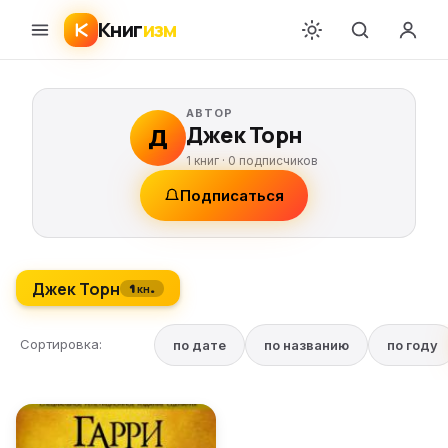
Книг
изм
АВТОР
Джек Торн
Д
1 книг ·
0
подписчиков
Подписаться
Джек Торн
1 кн.
Сортировка:
по дате
по названию
по году